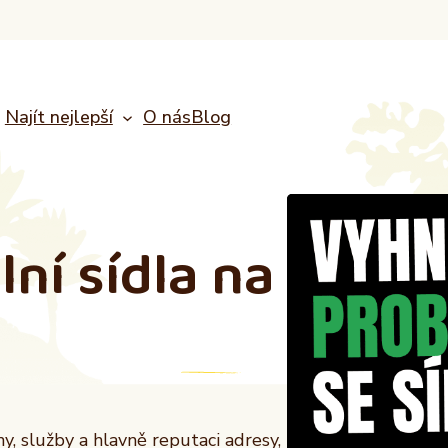
Najít nejlepší
O nás
Blog
lní sídla
na
, služby a hlavně reputaci adresy,