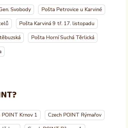
 Gen. Svobody
Pošta Petrovice u Karviné
telů
Pošta Karviná 9 tř. 17. listopadu
těbuzská
Pošta Horní Suchá Těrlická
a
INT?
 POINT Krnov 1
Czech POINT Rýmařov