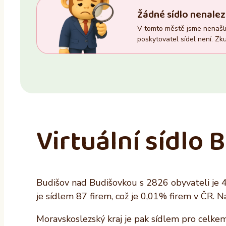
Trvalý pobyt
Zasedací místnost
Žádné sídlo nenalez
–
Ano
V tomto městě jsme nenašli 
Ano
Ne
poskytovatel sídel není. Zku
Ne
Virtuální sídlo
Budišov nad Budišovkou s 2826 obyvateli je 
je sídlem 87 firem, což je 0,01% firem v ČR. 
Moravskoslezský kraj je pak sídlem pro celkem