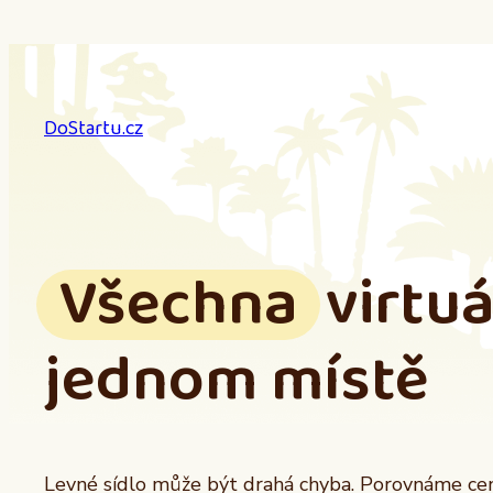
Přeskočit
na
obsah
DoStartu.cz
Všechna
virtuá
jednom místě
Levné sídlo může být drahá chyba. Porovnáme ceny