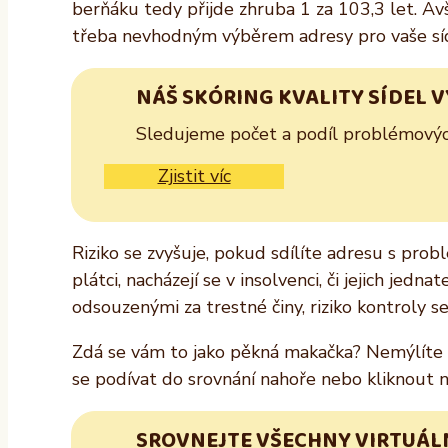
berňáku tedy přijde zhruba 1 za 103,3 let. A
třeba nevhodným výběrem adresy pro vaše síd
NÁŠ SKÓRING KVALITY SÍDEL 
Sledujeme počet a podíl problémových 
Zjistit víc
Riziko se zvyšuje, pokud sdílíte adresu s prob
plátci, nacházejí se v insolvenci, či jejich jed
odsouzenými za trestné činy, riziko kontroly s
Zdá se vám to jako pěkná makačka? Nemýlíte se
se podívat do srovnání nahoře nebo kliknout na
SROVNEJTE VŠECHNY VIRTUÁLN