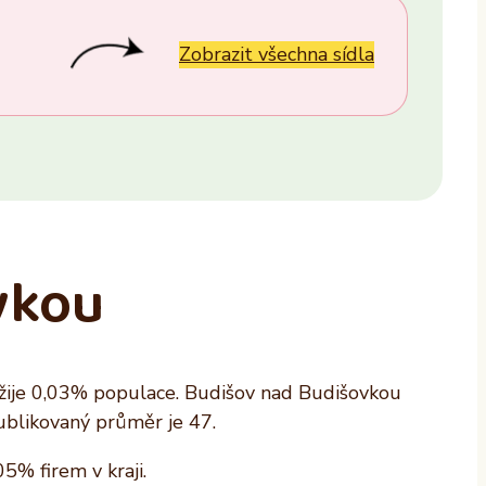
Provozovatel
ALTAXO SE
Zobrazit všechna sídla
COMEFLEX CONSULTING s.r.o.
Firmus a.s.
Další
vkou
 žije 0,03% populace. Budišov nad Budišovkou
ublikovaný průměr je 47.
5% firem v kraji.