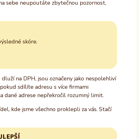
d na sebe neupoutáte zbytečnou pozornost,
výsledné skóre.
o dluží na DPH, jsou označeny jako nespolehliví
e pokud sdílíte adresu s více firmami
 na dané adrese nepřekročil rozumný limit.
el, kde jsme všechno proklepli za vás. Stačí
JLEPŠÍ