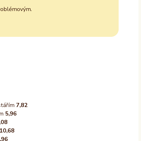
 problémovým.
stářím
7,82
ím
5,96
,08
10,68
,96