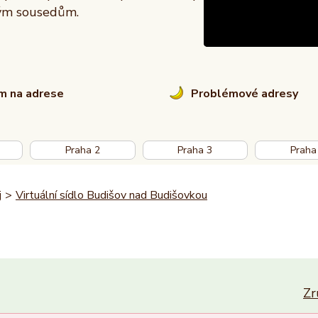
vým sousedům.
em na adrese
Problémové adresy
Praha 2
Praha 3
Praha
j
>
Virtuální sídlo Budišov nad Budišovkou
Zr