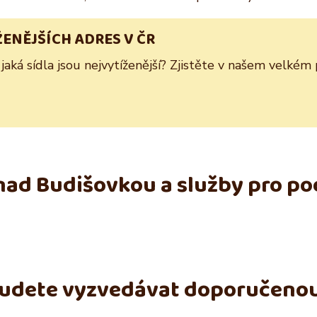
ŽENĚJŠÍCH ADRES V ČR
 jaká sídla jsou nejvytíženější? Zjistěte v našem velkém
nad Budišovkou a služby pro po
budete vyzvedávat doporučeno