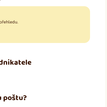
 přehledu.
dnikatele
u poštu?