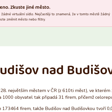
Recepce
Vlastník nemovitosti
eno. Zkuste jiné město.
Ano
Ano
žádné virtuální sídlo. Nejčastěji to znamená, že v tomto městě žádný
Ne
Ne
ste změnit město nebo filtry.
 Budišov nad Budišo
428. největším městem v ČR (z 610ti měst), ve kterém
Na 1000 obyvatel tak připadá 31 firem, přičemž celorep
 173464 firem, takže Budišov nad Budišovkou tvoří 0,0