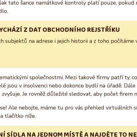
však tato šance namátkové kontroly platí pouze, poku
lo.
VYCHÁZÍ Z DAT OBCHODNÍHO REJSTŘÍKU
subjektů na adrese i jejich historii a z toho počítáme 
lematickými společnostmi. Mezi takové firmy patří ty, c
natelé jsou v insolvenci nebo dokonce bydlí na úřadě. Dál
e zvyšuje. Je rovněž důležité sledovat, aby počet firem
! Ale nebojte, máme tu pro vás přehled virtuálních síd
 tlačítko níže.
Í SÍDLA NA JEDNOM MÍSTĚ A NAJDĚTE TO NE