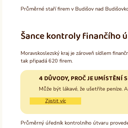
Průměrné staří firem v Budišov nad Budišovkou
Šance kontroly finančího 
Moravskoslezský kraj je zároveň sídlem finančn
tak připadá 620 firem.
4 DŮVODY, PROČ JE UMÍSTĚNÍ 
Může být lákavé, že ušetříte peníze. 
Zjistit víc
Průměrný úředník kontrolního útvaru provede 