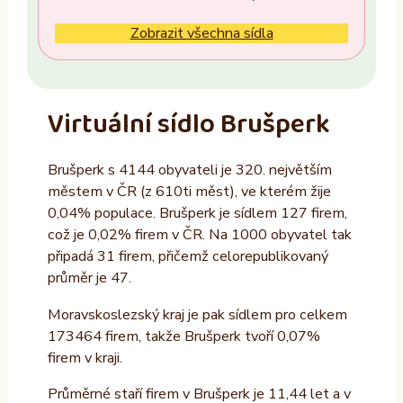
Ne
Zobrazit všechna sídla
Vlastník nemovitosti
Ano
Virtuální sídlo Brušperk
Ne
Brušperk s 4144 obyvateli je 320. největším
Provozovatel
městem v ČR (z 610ti měst), ve kterém žije
ALTAXO SE
0,04% populace. Brušperk je sídlem 127 firem,
což je 0,02% firem v ČR. Na 1000 obyvatel tak
COMEFLEX CONSULTING s.r.o.
připadá 31 firem, přičemž celorepublikovaný
Firmus a.s.
průměr je 47.
Další
Moravskoslezský kraj je pak sídlem pro celkem
173464 firem, takže Brušperk tvoří 0,07%
firem v kraji.
Průměrné staří firem v Brušperk je 11,44 let a v