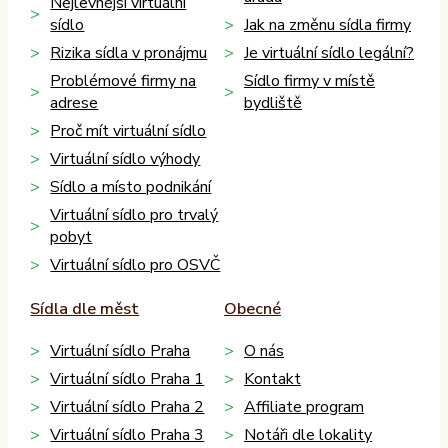
Nejlevnější virtuální
sídlo
Jak na změnu sídla firmy
Rizika sídla v pronájmu
Je virtuální sídlo legální?
Problémové firmy na
Sídlo firmy v místě
adrese
bydliště
Proč mít virtuální sídlo
Virtuální sídlo výhody
Sídlo a místo podnikání
Virtuální sídlo pro trvalý
pobyt
Virtuální sídlo pro OSVČ
Sídla dle měst
Obecné
Virtuální sídlo Praha
O nás
Virtuální sídlo Praha 1
Kontakt
Virtuální sídlo Praha 2
Affiliate program
Virtuální sídlo Praha 3
Notáři dle lokality