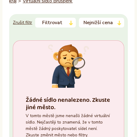
kraj
>
Virtuální sídlo Brušperk
Filtrovat
Nejnižší cena
Zrušit filtr
Trvalý pobyt
–
Ano
Ne
Zasedací místnost
Žádné sídlo nenalezeno. Zkuste
Ano
jiné město.
Ne
V tomto městě jsme nenašli žádné virtuální
sídlo. Nejčastěji to znamená, že v tomto
Recepce
městě žádný poskytovatel sídel není.
Zkuste změnit město nebo filtry.
Ano