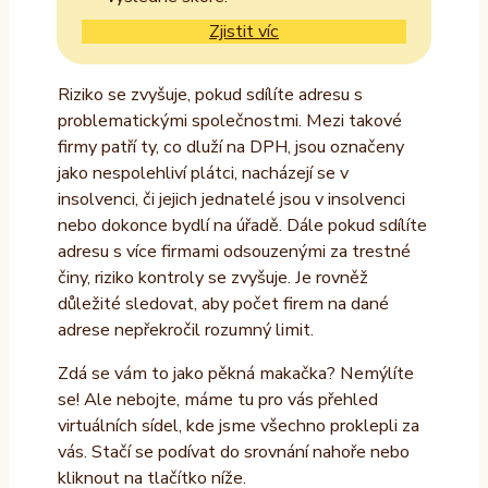
Zjistit víc
Riziko se zvyšuje, pokud sdílíte adresu s
problematickými společnostmi. Mezi takové
firmy patří ty, co dluží na DPH, jsou označeny
jako nespolehliví plátci, nacházejí se v
insolvenci, či jejich jednatelé jsou v insolvenci
nebo dokonce bydlí na úřadě. Dále pokud sdílíte
adresu s více firmami odsouzenými za trestné
činy, riziko kontroly se zvyšuje. Je rovněž
důležité sledovat, aby počet firem na dané
adrese nepřekročil rozumný limit.
Zdá se vám to jako pěkná makačka? Nemýlíte
se! Ale nebojte, máme tu pro vás přehled
virtuálních sídel, kde jsme všechno proklepli za
vás. Stačí se podívat do srovnání nahoře nebo
kliknout na tlačítko níže.