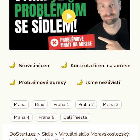
Srovnání cen
Kontrola firem na adrese
Problémové adresy
Jsme nezávislí
Praha
Brno
Praha 1
Praha 2
Praha 3
Praha 4
Praha 5
Další města
DoStartu.cz
>
Sídla
>
Virtuální sídlo Moravskoslezský