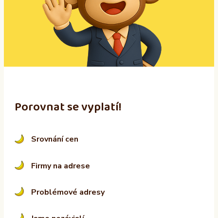
n
a
t
i
v
e
:
Porovnat se vyplatí!
Srovnání cen
Firmy na adrese
Problémové adresy