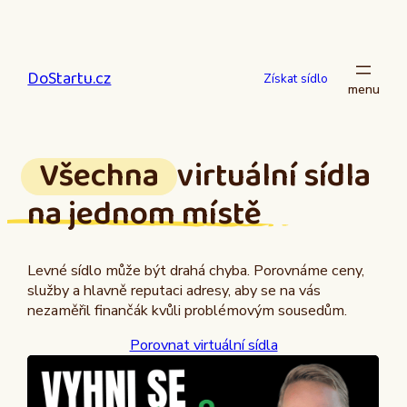
Přeskočit
na
obsah
DoStartu.cz
Získat sídlo
Všechna
virtuální sídla
na jednom místě
Levné sídlo může být drahá chyba. Porovnáme ceny,
služby a hlavně reputaci adresy, aby se na vás
nezaměřil finančák kvůli problémovým sousedům.
Porovnat virtuální sídla