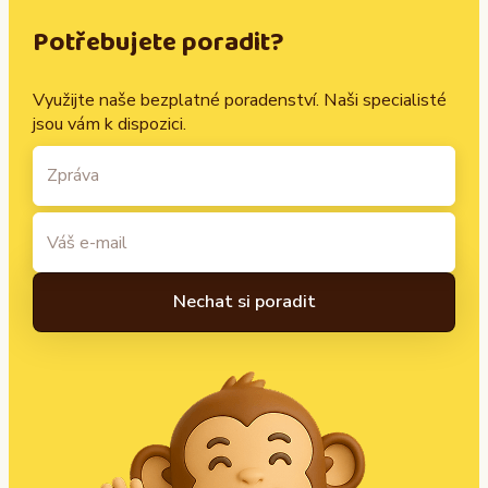
Potřebujete poradit?
Využijte naše bezplatné poradenství. Naši specialisté
jsou vám k dispozici.
A
l
t
e
r