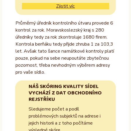
Zjistit víc
Průměrný úředník kontrolního útvaru provede 6
kontrol za rok. Moravskoslezský kraj s 280
úředníky tedy za rok zkontroluje 1680 firem.
Kontrola berňáku tedy přijde zhruba 1 za 103,3
let. Avšak tato šance namátkové kontroly platí
pouze, pokud na sebe neupoutáte zbytečnou
pozornost, třeba nevhodným výběrem adresy
pro vaše sídlo.
NÁŠ SKÓRING KVALITY SÍDEL
VYCHÁZÍ Z DAT OBCHODNÍHO
REJSTŘÍKU
Sledujeme počet a podíl
problémových subjektů na adrese i
jejich historii a z toho počítáme
výsledné skóre.