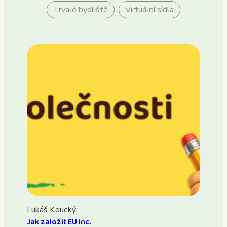
Trvalé bydliště
Virtuální sídla
Lukáš Koucký
Jak založit EU inc.