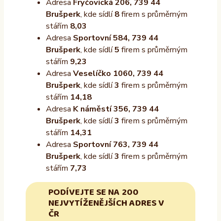
Adresa
Fryčovická 206, 739 44
Brušperk
, kde sídlí
8
firem s průměrným
stářím
8,03
Adresa
Sportovní 584, 739 44
Brušperk
, kde sídlí
5
firem s průměrným
stářím
9,23
Adresa
Veselíčko 1060, 739 44
Brušperk
, kde sídlí
3
firem s průměrným
stářím
14,18
Adresa
K náměstí 356, 739 44
Brušperk
, kde sídlí
3
firem s průměrným
stářím
14,31
Adresa
Sportovní 763, 739 44
Brušperk
, kde sídlí
3
firem s průměrným
stářím
7,73
PODÍVEJTE SE NA 200
NEJVYTÍŽENĚJŠÍCH ADRES V
ČR