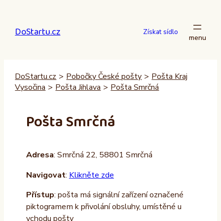
Přeskočit
na
DoStartu.cz
obsah
Získat sídlo
DoStartu.cz
>
Pobočky České pošty
>
Pošta Kraj
Vysočina
>
Pošta Jihlava
>
Pošta Smrčná
Pošta Smrčná
Adresa
: Smrčná 22, 58801 Smrčná
Navigovat
:
Klikněte zde
Přístup
: pošta má signální zařízení označené
piktogramem k přivolání obsluhy, umístěné u
vchodu pošty