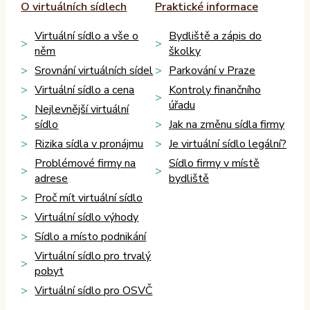
O virtuálních sídlech
Praktické informace
Virtuální sídlo a vše o
Bydliště a zápis do
něm
školky
Srovnání virtuálních sídel
Parkování v Praze
Virtuální sídlo a cena
Kontroly finančního
úřadu
Nejlevnější virtuální
sídlo
Jak na změnu sídla firmy
Rizika sídla v pronájmu
Je virtuální sídlo legální?
Problémové firmy na
Sídlo firmy v místě
adrese
bydliště
Proč mít virtuální sídlo
Virtuální sídlo výhody
Sídlo a místo podnikání
Virtuální sídlo pro trvalý
pobyt
Virtuální sídlo pro OSVČ