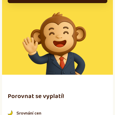
A
l
t
e
r
n
a
t
i
v
e
:
Porovnat se vyplatí!
Srovnání cen