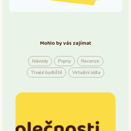
Mohlo by vás zajímat
Návody
Pojmy
Recenze
Trvalé bydliště
Virtuální sídla