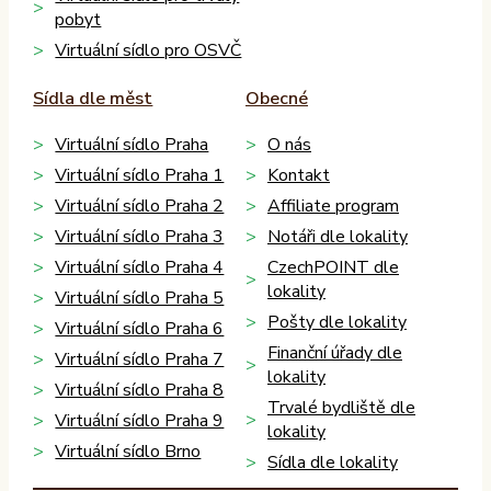
pobyt
Virtuální sídlo pro OSVČ
Sídla dle měst
Obecné
Virtuální sídlo Praha
O nás
Virtuální sídlo Praha 1
Kontakt
Virtuální sídlo Praha 2
Affiliate program
Virtuální sídlo Praha 3
Notáři dle lokality
Virtuální sídlo Praha 4
CzechPOINT dle
lokality
Virtuální sídlo Praha 5
Pošty dle lokality
Virtuální sídlo Praha 6
Finanční úřady dle
Virtuální sídlo Praha 7
lokality
Virtuální sídlo Praha 8
Trvalé bydliště dle
Virtuální sídlo Praha 9
lokality
Virtuální sídlo Brno
Sídla dle lokality