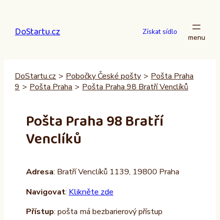
Přeskočit
na
DoStartu.cz
obsah
Získat sídlo
DoStartu.cz
>
Pobočky České pošty
>
Pošta Praha
9
>
Pošta Praha
>
Pošta Praha 98 Bratří Venclíků
Pošta Praha 98 Bratří
Venclíků
Adresa
: Bratří Venclíků 1139, 19800 Praha
Navigovat
:
Klikněte zde
Přístup
: pošta má bezbarierový přístup