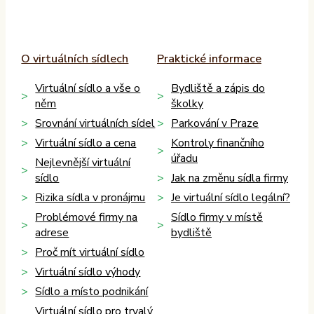
O virtuálních sídlech
Praktické informace
Virtuální sídlo a vše o
Bydliště a zápis do
něm
školky
Srovnání virtuálních sídel
Parkování v Praze
Virtuální sídlo a cena
Kontroly finančního
úřadu
Nejlevnější virtuální
sídlo
Jak na změnu sídla firmy
Rizika sídla v pronájmu
Je virtuální sídlo legální?
Problémové firmy na
Sídlo firmy v místě
adrese
bydliště
Proč mít virtuální sídlo
Virtuální sídlo výhody
Sídlo a místo podnikání
Virtuální sídlo pro trvalý