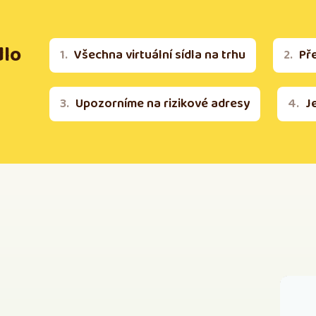
dlo
Všechna virtuální sídla na trhu
Př
Upozorníme na rizikové adresy
J