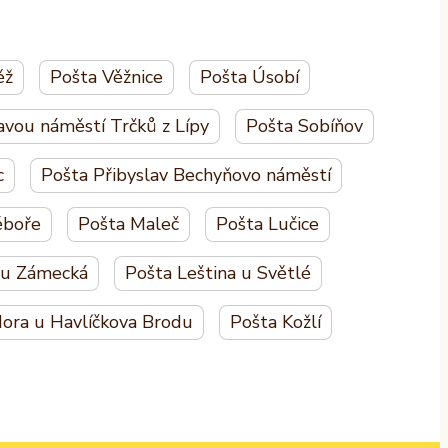
ěž
Pošta Věžnice
Pošta Úsobí
avou náměstí Trčků z Lípy
Pošta Sobíňov
c
Pošta Přibyslav Bechyňovo náměstí
ěboře
Pošta Maleč
Pošta Lučice
ou Zámecká
Pošta Leština u Světlé
ora u Havlíčkova Brodu
Pošta Kožlí