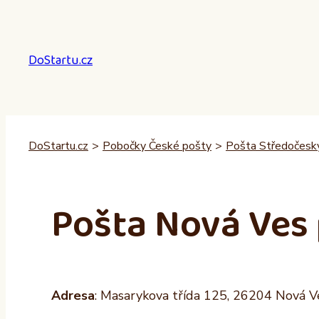
Přeskočit
na
obsah
DoStartu.cz
DoStartu.cz
>
Pobočky České pošty
>
Pošta Středočeský
Pošta Nová Ves 
Adresa
: Masarykova třída 125, 26204 Nová V