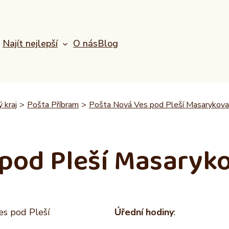
Najít nejlepší
O nás
Blog
 kraj
>
Pošta Příbram
>
Pošta Nová Ves pod Pleší Masarykova 
pod Pleší Masaryko
es pod Pleší
Úřední hodiny
: