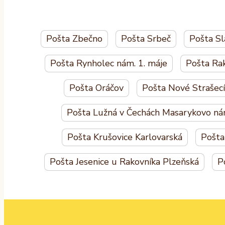
Pošta Zbečno
Pošta Srbeč
Pošta S
Pošta Rynholec nám. 1. máje
Pošta Ra
Pošta Oráčov
Pošta Nové Strašecí
Pošta Lužná v Čechách Masarykovo ná
Pošta Krušovice Karlovarská
Pošta
Pošta Jesenice u Rakovníka Plzeňská
P