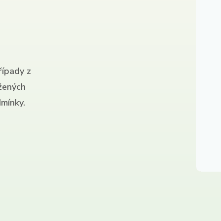
řípady z
ížených
mínky.