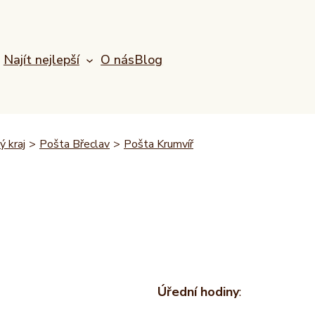
Najít nejlepší
O nás
Blog
 kraj
>
Pošta Břeclav
>
Pošta Krumvíř
Úřední hodiny
: