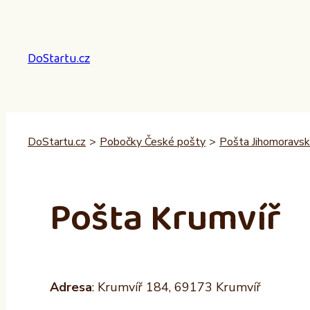
Přeskočit
na
obsah
DoStartu.cz
DoStartu.cz
>
Pobočky České pošty
>
Pošta Jihomoravský
Pošta Krumvíř
Adresa
: Krumvíř 184, 69173 Krumvíř