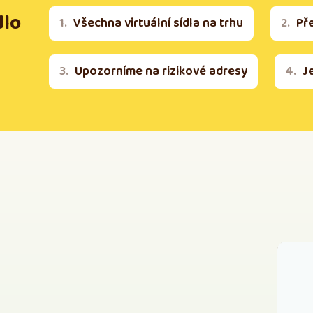
dlo
Všechna virtuální sídla na trhu
Př
Upozorníme na rizikové adresy
J