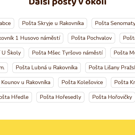
Další pošty v okolí
labce
Pošta Skryje u Rakovníka
Pošta Senomaty
kovník 1 Husovo náměstí
Pošta Pochvalov
Pošt
 U Školy
Pošta Mšec Tyršovo náměstí
Pošta M
m.
Pošta Lubná u Rakovníka
Pošta Lišany Pražs
 Kounov u Rakovníka
Pošta Kolešovice
Pošta K
ošta Hředle
Pošta Hořesedly
Pošta Hořovičky