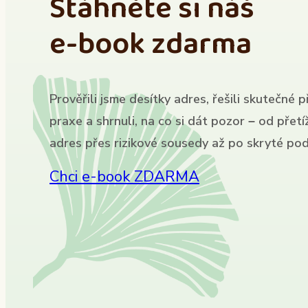
Stáhněte si náš
e-book zdarma
Prověřili jsme desítky adres, řešili skutečné p
praxe a shrnuli, na co si dát pozor – od přet
adres přes rizikové sousedy až po skryté pod
Chci e-book ZDARMA