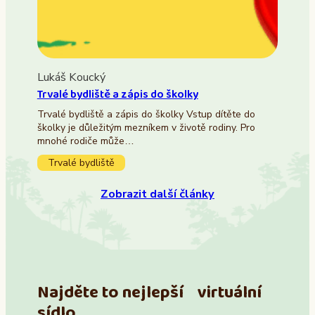
Lukáš Koucký
Trvalé bydliště a zápis do školky
Trvalé bydliště a zápis do školky Vstup dítěte do
školky je důležitým mezníkem v životě rodiny. Pro
mnohé rodiče může…
Trvalé bydliště
Zobrazit další články
Najděte to nejlepší virtuální
sídlo