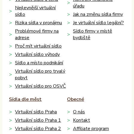
úřadu
Nejlevnější virtuální
sídlo
Jak na změnu sídla firmy
Rizika sídla v pronájmu
Je virtuální sídlo legální?
Problémové firmy na
Sídlo firmy v místě
adrese
bydliště
Proč mít virtuální sídlo
Virtuální sídlo výhody
Sídlo a místo podnikání
Virtuální sídlo pro trvalý
pobyt
Virtuální sídlo pro OSVČ
Sídla dle měst
Obecné
Virtuální sídlo Praha
O nás
Virtuální sídlo Praha 1
Kontakt
Virtuální sídlo Praha 2
Affiliate program