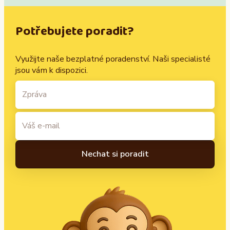
Potřebujete poradit?
Využijte naše bezplatné poradenství. Naši specialisté
jsou vám k dispozici.
A
l
t
e