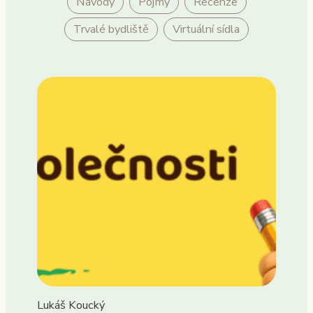
Návody
Pojmy
Recenze
Trvalé bydliště
Virtuální sídla
Lukáš Koucký