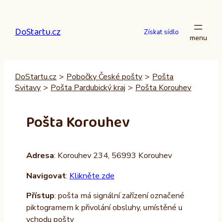
Přeskočit
na
DoStartu.cz
obsah
Získat sídlo
DoStartu.cz
>
Pobočky České pošty
>
Pošta
Svitavy
>
Pošta Pardubický kraj
>
Pošta Korouhev
Pošta Korouhev
Adresa
: Korouhev 234, 56993 Korouhev
Navigovat
:
Klikněte zde
Přístup
: pošta má signální zařízení označené
piktogramem k přivolání obsluhy, umístěné u
vchodu pošty