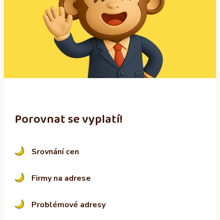
r
n
a
t
i
v
e
:
Porovnat se vyplatí!
Srovnání cen
Firmy na adrese
Problémové adresy