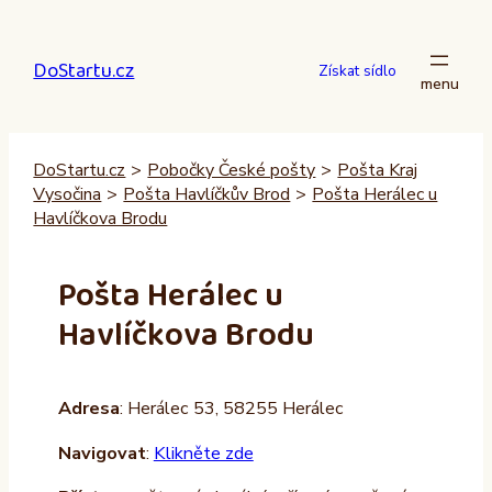
Přeskočit
na
DoStartu.cz
obsah
Získat sídlo
DoStartu.cz
>
Pobočky České pošty
>
Pošta Kraj
Vysočina
>
Pošta Havlíčkův Brod
>
Pošta Herálec u
Havlíčkova Brodu
Pošta Herálec u
Havlíčkova Brodu
Adresa
: Herálec 53, 58255 Herálec
Navigovat
:
Klikněte zde