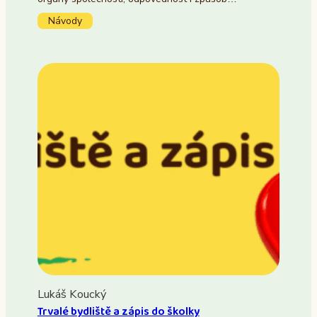
Návody
Lukáš Koucký
Trvalé bydliště a zápis do školky