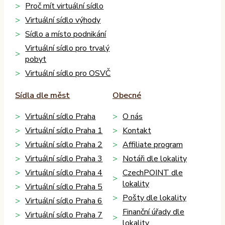
Proč mít virtuální sídlo
Virtuální sídlo výhody
Sídlo a místo podnikání
Virtuální sídlo pro trvalý
pobyt
Virtuální sídlo pro OSVČ
Sídla dle měst
Obecné
Virtuální sídlo Praha
O nás
Virtuální sídlo Praha 1
Kontakt
Virtuální sídlo Praha 2
Affiliate program
Virtuální sídlo Praha 3
Notáři dle lokality
Virtuální sídlo Praha 4
CzechPOINT dle
lokality
Virtuální sídlo Praha 5
Pošty dle lokality
Virtuální sídlo Praha 6
Finanční úřady dle
Virtuální sídlo Praha 7
lokality