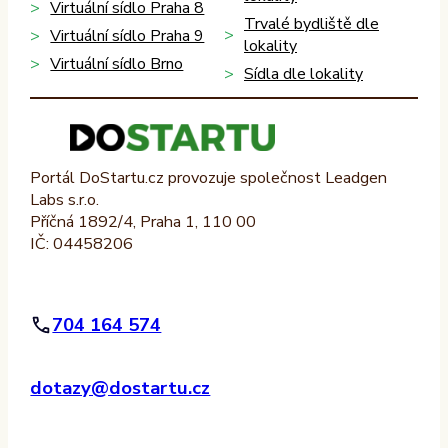
Virtuální sídlo Praha 8
Trvalé bydliště dle
Virtuální sídlo Praha 9
lokality
Virtuální sídlo Brno
Sídla dle lokality
Portál DoStartu.cz provozuje společnost Leadgen
Labs s.r.o.
Příčná 1892/4, Praha 1, 110 00
IČ: 04458206
704 164 574
dotazy@dostartu.cz