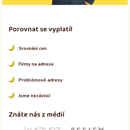
:
Porovnat se vyplatí!
Srovnání cen
Firmy na adrese
Problémové adresy
Jsme nezávislí
Znáte nás z médií