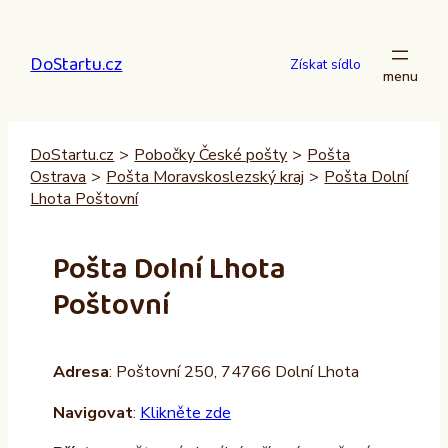
Přeskočit
na
DoStartu.cz
obsah
Získat sídlo
DoStartu.cz
>
Pobočky České pošty
>
Pošta
Ostrava
>
Pošta Moravskoslezský kraj
>
Pošta Dolní
Lhota Poštovní
Pošta Dolní Lhota
Poštovní
Adresa
: Poštovní 250, 74766 Dolní Lhota
Navigovat
:
Klikněte zde