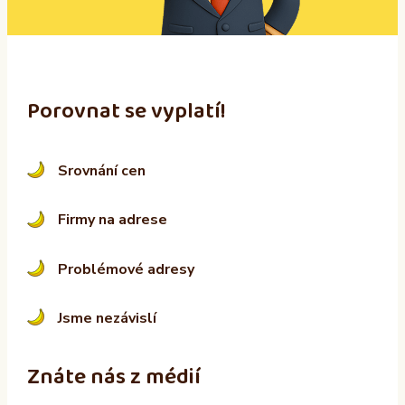
e
:
Porovnat se vyplatí!
Srovnání cen
Firmy na adrese
Problémové adresy
Jsme nezávislí
Znáte nás z médií