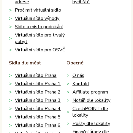
adrese
bydliště
Proč mít virtuální sídlo
Virtuální sídlo výhody
Sídlo a místo podnikání
Virtuální sídlo pro trvalý
pobyt
Virtuální sídlo pro OSVČ
Sídla dle měst
Obecné
Virtuální sídlo Praha
O nás
Virtuální sídlo Praha 1
Kontakt
Virtuální sídlo Praha 2
Affiliate program
Virtuální sídlo Praha 3
Notáři dle lokality
Virtuální sídlo Praha 4
CzechPOINT dle
lokality
Virtuální sídlo Praha 5
Pošty dle lokality
Virtuální sídlo Praha 6
Finanční úřady dle