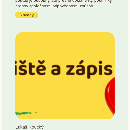
postup je podobný, ale přesné dokumenty, podmínky,
orgány společnosti, odpovědnost i způsob…
Návody
Lukáš Koucký