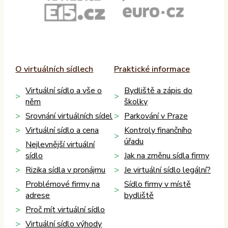
O virtuálních sídlech
Praktické informace
Virtuální sídlo a vše o
Bydliště a zápis do
něm
školky
Srovnání virtuálních sídel
Parkování v Praze
Virtuální sídlo a cena
Kontroly finančního
úřadu
Nejlevnější virtuální
sídlo
Jak na změnu sídla firmy
Rizika sídla v pronájmu
Je virtuální sídlo legální?
Problémové firmy na
Sídlo firmy v místě
adrese
bydliště
Proč mít virtuální sídlo
Virtuální sídlo výhody