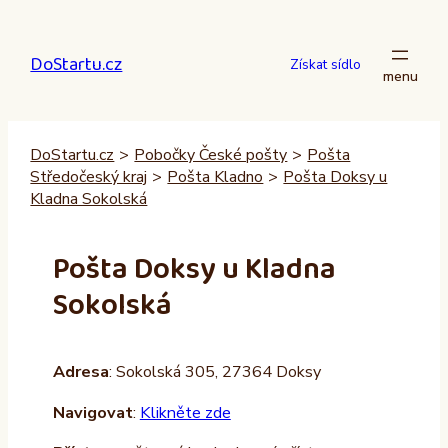
Přeskočit
na
DoStartu.cz
obsah
Získat sídlo
DoStartu.cz
>
Pobočky České pošty
>
Pošta
Středočeský kraj
>
Pošta Kladno
>
Pošta Doksy u
Kladna Sokolská
Pošta Doksy u Kladna
Sokolská
Adresa
: Sokolská 305, 27364 Doksy
Navigovat
:
Klikněte zde