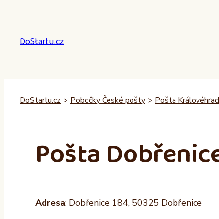
Přeskočit
na
obsah
DoStartu.cz
DoStartu.cz
>
Pobočky České pošty
>
Pošta Královéhrad
Pošta Dobřenic
Adresa
: Dobřenice 184, 50325 Dobřenice