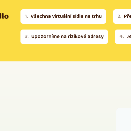
dlo
Všechna virtuální sídla na trhu
Př
Upozorníme na rizikové adresy
J