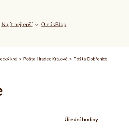
Najít nejlepší
O nás
Blog
ecký kraj
>
Pošta Hradec Králové
>
Pošta Dobřenice
e
Úřední hodiny
: