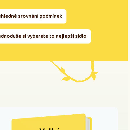
ehledné srovnání podmínek
ednoduše si vyberete to nejlepší sídlo