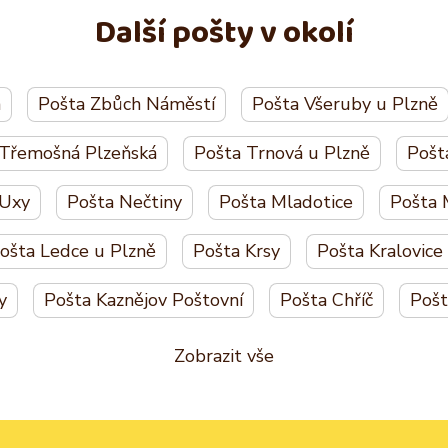
Další pošty v okolí
á
Pošta Zbůch Náměstí
Pošta Všeruby u Plzně
 Třemošná Plzeňská
Pošta Trnová u Plzně
Pošt
 Uxy
Pošta Nečtiny
Pošta Mladotice
Pošta 
ošta Ledce u Plzně
Pošta Krsy
Pošta Kralovic
y
Pošta Kaznějov Poštovní
Pošta Chříč
Pošt
Zobrazit vše