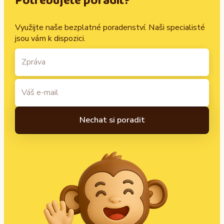
Potřebujete poradit?
Využijte naše bezplatné poradenství. Naši specialisté
jsou vám k dispozici.
A
l
t
e
r
n
a