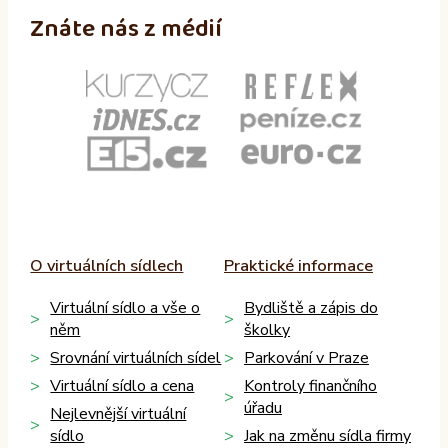
Znáte nás z médií
O virtuálních sídlech
Praktické informace
Virtuální sídlo a vše o
Bydliště a zápis do
něm
školky
Srovnání virtuálních sídel
Parkování v Praze
Virtuální sídlo a cena
Kontroly finančního
úřadu
Nejlevnější virtuální
sídlo
Jak na změnu sídla firmy