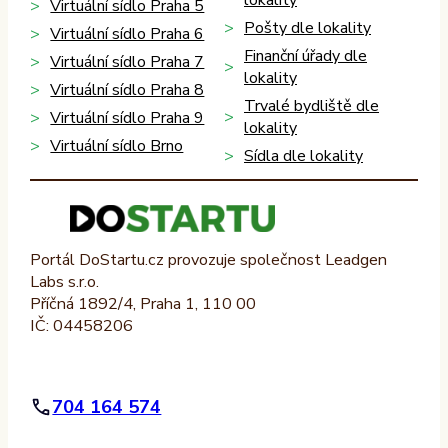
Virtuální sídlo Praha 5
Pošty dle lokality
Virtuální sídlo Praha 6
Finanční úřady dle
Virtuální sídlo Praha 7
lokality
Virtuální sídlo Praha 8
Trvalé bydliště dle
Virtuální sídlo Praha 9
lokality
Virtuální sídlo Brno
Sídla dle lokality
Portál DoStartu.cz provozuje společnost Leadgen
Labs s.r.o.
Příčná 1892/4, Praha 1, 110 00
IČ: 04458206
704 164 574