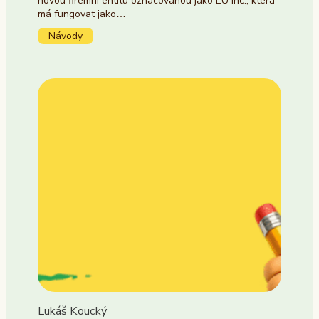
novou firemní entitu označovanou jako EU Inc., která
má fungovat jako…
Návody
Lukáš Koucký