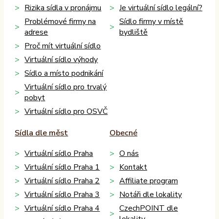
Rizika sídla v pronájmu
Je virtuální sídlo legální?
Problémové firmy na
Sídlo firmy v místě
adrese
bydliště
Proč mít virtuální sídlo
Virtuální sídlo výhody
Sídlo a místo podnikání
Virtuální sídlo pro trvalý
pobyt
Virtuální sídlo pro OSVČ
Sídla dle měst
Obecné
Virtuální sídlo Praha
O nás
Virtuální sídlo Praha 1
Kontakt
Virtuální sídlo Praha 2
Affiliate program
Virtuální sídlo Praha 3
Notáři dle lokality
Virtuální sídlo Praha 4
CzechPOINT dle
lokality