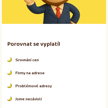
t
i
v
e
:
Porovnat se vyplatí!
Srovnání cen
Firmy na adrese
Problémové adresy
Jsme nezávislí