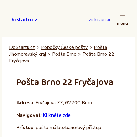
Přeskočit
na
DoStartu.cz
obsah
Získat sídlo
DoStartu.cz
>
Pobočky České pošty
>
Pošta
Jihomoravský kraj
>
Pošta Brno
>
Pošta Brno 22
Fryčajova
Pošta Brno 22 Fryčajova
Adresa
: Fryčajova 77, 62200 Brno
Navigovat
:
Klikněte zde
Přístup
: pošta má bezbarierový přístup