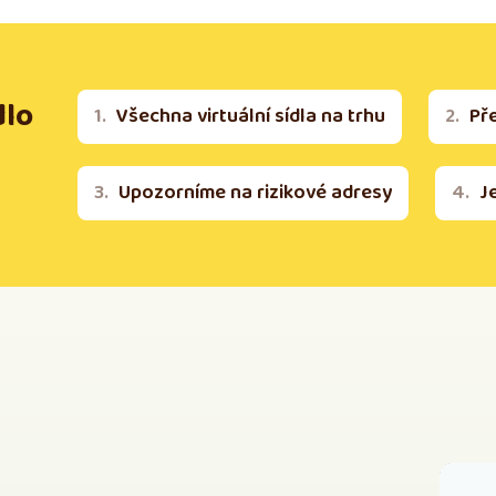
dlo
Všechna virtuální sídla na trhu
Př
Upozorníme na rizikové adresy
J