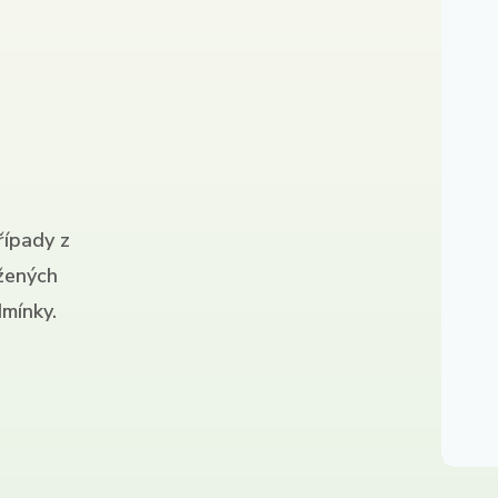
řípady z
ížených
mínky.