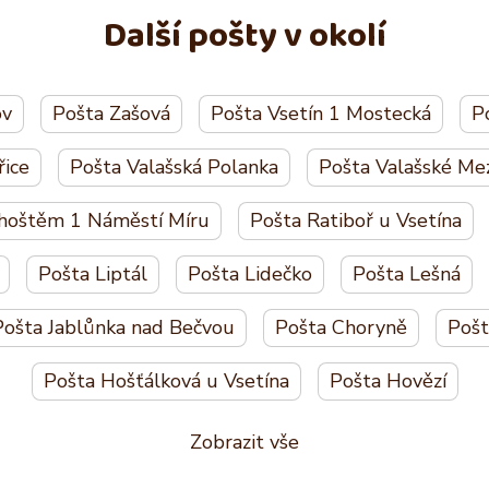
Další pošty v okolí
ov
Pošta Zašová
Pošta Vsetín 1 Mostecká
P
řice
Pošta Valašská Polanka
Pošta Valašské Mez
hoštěm 1 Náměstí Míru
Pošta Ratiboř u Vsetína
Pošta Liptál
Pošta Lidečko
Pošta Lešná
Pošta Jablůnka nad Bečvou
Pošta Choryně
Pošt
Pošta Hošťálková u Vsetína
Pošta Hovězí
Zobrazit vše