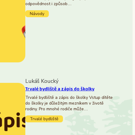
odpovědnost i způsob…
Návody
Lukáš Koucký
Trvalé bydliště a zápis do školky
Trvalé bydliště a zápis do školky Vstup dítěte
do školky je důležitým mezníkem v životě
rodiny. Pro mnohé rodiče může…
Trvalé bydliště