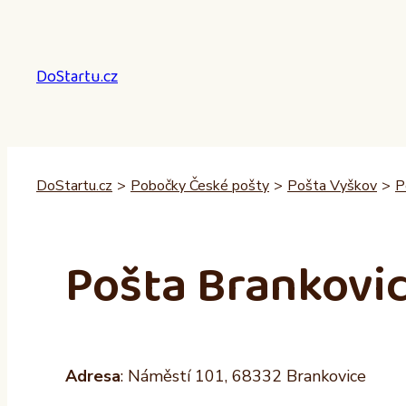
Přeskočit
na
obsah
DoStartu.cz
DoStartu.cz
>
Pobočky České pošty
>
Pošta Vyškov
>
P
Pošta Brankovi
Adresa
: Náměstí 101, 68332 Brankovice