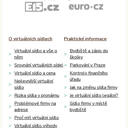
O virtuálních sídlech
Praktické informace
Virtuální sídlo a vše o
Bydliště a zápis do
něm
školky
Srovnání virtuálních sídel
Parkování v Praze
Virtuální sídlo a cena
Kontroly finančního
úřadu
Nejlevnější virtuální
sídlo
Jak na změnu sídla firmy
Rizika sídla v pronájmu
Je virtuální sídlo legální?
Problémové firmy na
Sídlo firmy v místě
adrese
bydliště
Proč mít virtuální sídlo
Virtuální sídlo výhody