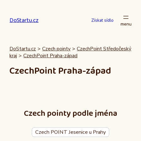
Přeskočit
na
DoStartu.cz
obsah
Získat sídlo
DoStartu.cz
>
Czech pointy
>
CzechPoint Středočeský
kraj
>
CzechPoint Praha-západ
CzechPoint Praha-západ
Czech pointy podle jména
Czech POINT Jesenice u Prahy