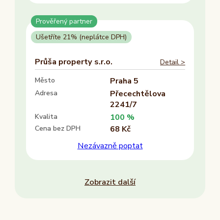
Ano
Prověřený partner
Ne
Ušetříte 21% (neplátce DPH)
Provozovatel
Průša property s.r.o.
Detail >
ALTAXO SE
Město
Praha 5
COMEFLEX CONSULTING s.r.o.
Adresa
Přecechtělova
Firmus a.s.
2241/7
Další
Kvalita
100 %
Cena bez DPH
68 Kč
Nezávazně poptat
Zobrazit další