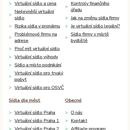
Virtuální sídlo a cena
Kontroly finančního
úřadu
Nejlevnější virtuální
sídlo
Jak na změnu sídla firmy
Rizika sídla v pronájmu
Je virtuální sídlo legální?
Problémové firmy na
Sídlo firmy v místě
adrese
bydliště
Proč mít virtuální sídlo
Virtuální sídlo výhody
Sídlo a místo podnikání
Virtuální sídlo pro trvalý
pobyt
Virtuální sídlo pro OSVČ
Sídla dle měst
Obecné
Virtuální sídlo Praha
O nás
Virtuální sídlo Praha 1
Kontakt
Virtuální sídlo Praha 2
Affiliate program