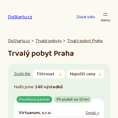
Přeskočit
na
DoStartu.cz
obsah
Získat sídlo
DoStartu.cz
>
Trvalé pobyty
>
Trvalý pobyt Praha
Trvalý pobyt Praha
Filtrovat
Nejnižší cena
Zrušit filtr
Našli jsme
140
výsledků
Město
Prověřený partner
Při platbě na 10 let
Brno
Cheb
Virtuanum, s.r.o.
Detail >