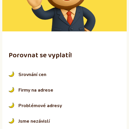
t
i
v
e
:
Porovnat se vyplatí!
Srovnání cen
Firmy na adrese
Problémové adresy
Jsme nezávislí