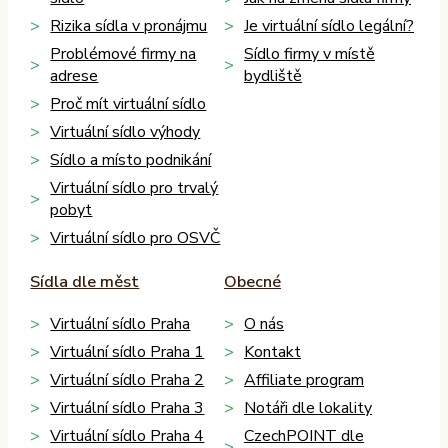
Rizika sídla v pronájmu
Je virtuální sídlo legální?
Problémové firmy na
Sídlo firmy v místě
adrese
bydliště
Proč mít virtuální sídlo
Virtuální sídlo výhody
Sídlo a místo podnikání
Virtuální sídlo pro trvalý
pobyt
Virtuální sídlo pro OSVČ
Sídla dle měst
Obecné
Virtuální sídlo Praha
O nás
Virtuální sídlo Praha 1
Kontakt
Virtuální sídlo Praha 2
Affiliate program
Virtuální sídlo Praha 3
Notáři dle lokality
Virtuální sídlo Praha 4
CzechPOINT dle