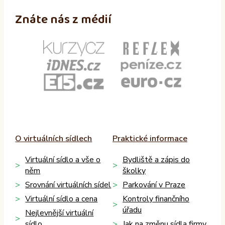
Znáte nás z médií
O virtuálních sídlech
Praktické informace
Virtuální sídlo a vše o
Bydliště a zápis do
něm
školky
Srovnání virtuálních sídel
Parkování v Praze
Virtuální sídlo a cena
Kontroly finančního
úřadu
Nejlevnější virtuální
sídlo
Jak na změnu sídla firmy