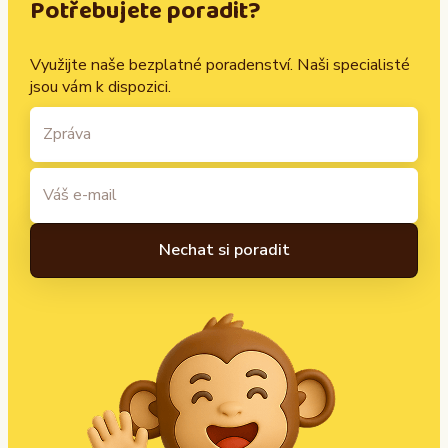
Potřebujete poradit?
Využijte naše bezplatné poradenství. Naši specialisté
jsou vám k dispozici.
A
l
t
e
r
n
a