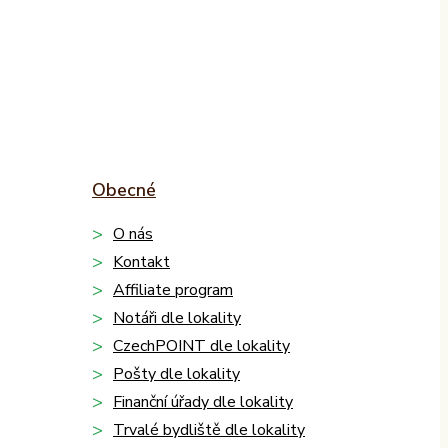
Obecné
O nás
Kontakt
Affiliate program
Notáři dle lokality
CzechPOINT dle lokality
Pošty dle lokality
Finanční úřady dle lokality
Trvalé bydliště dle lokality