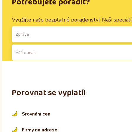
Potřebujete poradit?
Využijte naše bezplatné poradenství. Naši specialis
A
l
t
Porovnat se vyplatí!
e
r
n
Srovnání cen
a
t
i
Firmy na adrese