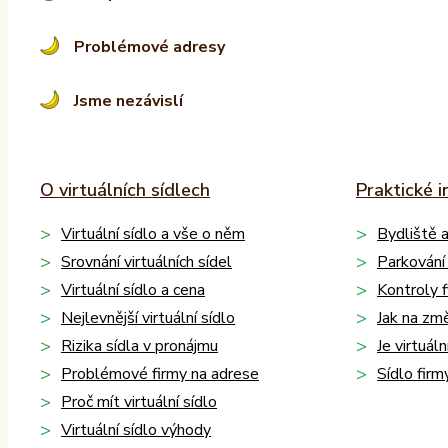
v
e
Problémové adresy
:
Jsme nezávislí
O virtuálních sídlech
Praktické 
Virtuální sídlo a vše o něm
Bydliště a
Srovnání virtuálních sídel
Parkování
Virtuální sídlo a cena
Kontroly f
Nejlevnější virtuální sídlo
Jak na změ
Rizika sídla v pronájmu
Je virtuáln
Problémové firmy na adrese
Sídlo firm
Proč mít virtuální sídlo
Virtuální sídlo výhody