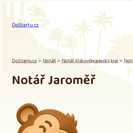
Přeskočit
na
obsah
DoStartu.cz
DoStartu.cz
>
Notáři
>
Notář Královéhradecký kraj
>
Notá
Notář Jaroměř