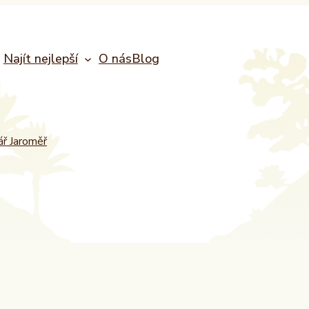
Najít nejlepší
O nás
Blog
ř Jaroměř