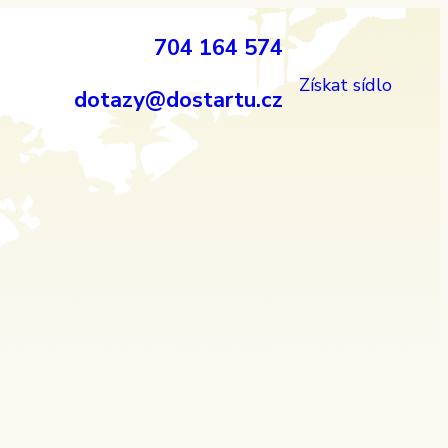
704 164 574
Získat sídlo
dotazy@dostartu.cz