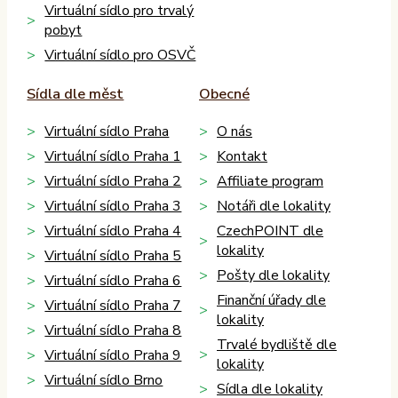
Virtuální sídlo pro trvalý
pobyt
Virtuální sídlo pro OSVČ
Sídla dle měst
Obecné
Virtuální sídlo Praha
O nás
Virtuální sídlo Praha 1
Kontakt
Virtuální sídlo Praha 2
Affiliate program
Virtuální sídlo Praha 3
Notáři dle lokality
Virtuální sídlo Praha 4
CzechPOINT dle
lokality
Virtuální sídlo Praha 5
Pošty dle lokality
Virtuální sídlo Praha 6
Finanční úřady dle
Virtuální sídlo Praha 7
lokality
Virtuální sídlo Praha 8
Trvalé bydliště dle
Virtuální sídlo Praha 9
lokality
Virtuální sídlo Brno
Sídla dle lokality