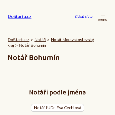
Přeskočit
na
DoStartu.cz
obsah
Získat sídlo
DoStartu.cz
>
Notáři
>
Notář Moravskoslezský
kraj
>
Notář Bohumín
Notář Bohumín
Notáři podle jména
Notář JUDr. Eva Cechlová