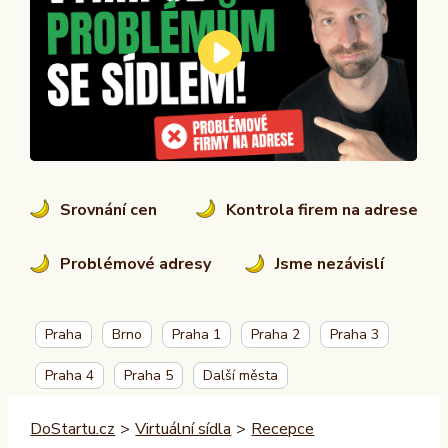
Srovnání cen
Kontrola firem na adrese
Problémové adresy
Jsme nezávislí
Praha
Brno
Praha 1
Praha 2
Praha 3
Praha 4
Praha 5
Další města
DoStartu.cz
>
Virtuální sídla
>
Recepce