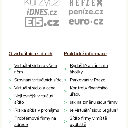
O virtuálních sídlech
Praktické informace
Virtuální sídlo a vše o
Bydliště a zápis do
něm
školky
Srovnání virtuálních sídel
Parkování v Praze
Virtuální sídlo a cena
Kontroly finančního
úřadu
Nejlevnější virtuální
sídlo
Jak na změnu sídla firmy
Rizika sídla v pronájmu
Je virtuální sídlo legální?
Problémové firmy na
Sídlo firmy v místě
adrese
bydliště