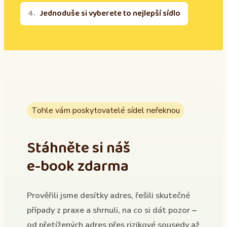
Jednoduše si vyberete to nejlepší sídlo
Tohle vám poskytovatelé sídel neřeknou
Stáhněte si náš
e-book zdarma
Prověřili jsme desítky adres, řešili skutečné
případy z praxe a shrnuli, na co si dát pozor –
od přetížených adres přes rizikové sousedy až