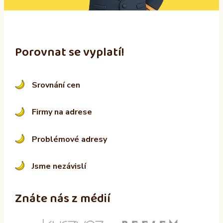
:
Porovnat se vyplatí!
Srovnání cen
Firmy na adrese
Problémové adresy
Jsme nezávislí
Znáte nás z médií