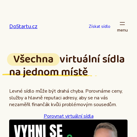
Přeskočit
na
obsah
DoStartu.cz
Získat sídlo
Všechna
virtuální sídla
na jednom místě
Levné sídlo může být drahá chyba. Porovnáme ceny,
služby a hlavně reputaci adresy, aby se na vás
nezaměřil finančák kvůli problémovým sousedům.
Porovnat virtuální sídla