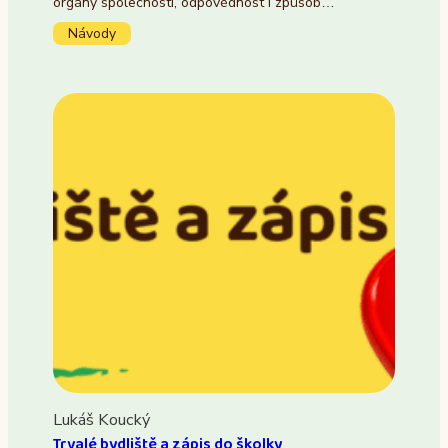
orgány společnosti, odpovědnost i způsob…
Návody
Lukáš Koucký
Trvalé bydliště a zápis do školky