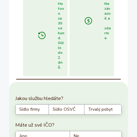
Ho
Ne
tov
záv
o
azn
za
ě a
30
se
zda
kun
rm
d.
a
Síd
lo
do
2
dn
ů.
Jakou službu hledáte?
Sídlo firmy
Sídlo OSVČ
Trvalý pobyt
Máte už své IČO?
Ano
Ne