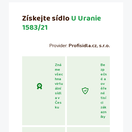
Získejte sídlo
U Uranie
1583/21
Provider:
Profisidla.cz, s.r.o.
Zná
Be
me
zp
všec
ečn
hna
é a
virtu
ov
ální
ěře
sídl
né
a v
tisí
Čes
ci
ku
zák
azn
íky